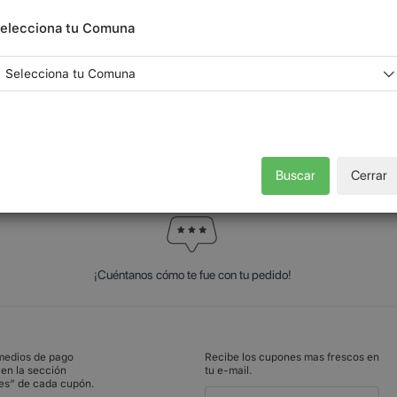
elecciona tu Comuna
Cargar más cupones
Buscar
Cerrar
¡Cuéntanos cómo te fue con tu pedido!
 medios de pago
Recibe los cupones mas frescos en
 en la sección
tu e-mail.
es” de cada cupón.