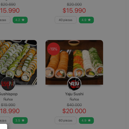
$20.690
$20.000
15.990
$15.990
iezas
4.2
40 piezas
4.9
-19%
Sushispop
Yaju Sushi
Ñuñoa
Ñuñoa
$19.990
$40.000
18.990
$20.000
iezas
3.5
60 piezas
4.9