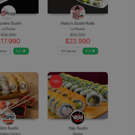
rano Sushi
Mary’s Sushi Rolls
La Florida
La Florida
$36.990
$50.000
$17.990
$23.990
iezas
4.2
100 piezas
4.4
-14%
Giro Sushi
Yaju Sushi
ntiago Centro
Ñuñoa