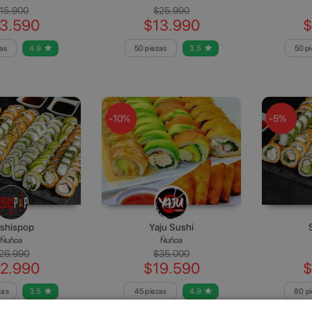
15.900
$25.990
3.590
$13.990
$
as
4.9
50 piezas
3.5
50 p
-10%
-5%
shispop
Yaju Sushi
Ñuñoa
Ñuñoa
26.990
$35.000
2.990
$19.590
$
zas
3.5
45 piezas
4.9
80 p