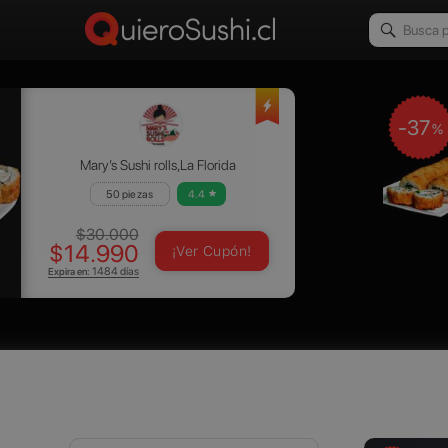
-37
%
Mary’s Sushi rolls,La Florida
50 piezas
4.4
$30.000
$14.990
¡Ver Cupón!
Expira en:
1484 días