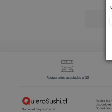
S
Restaurantes asociados a QS
Revisa los
disponibles
“Condicion
Somos el mayor sitio de