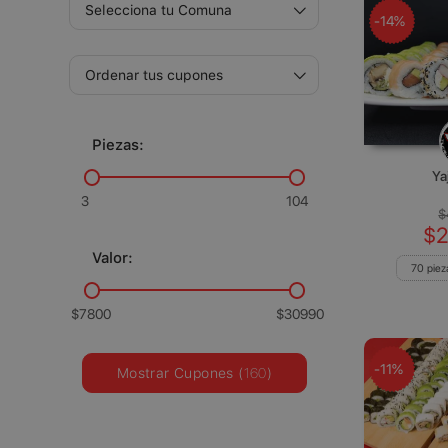
-14%
Piezas:
Ya
3
104
$
$2
Valor:
70 piez
$7800
$30990
-11%
Mostrar Cupones (
160
)