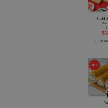
Sushi L
Sant
$
$3
100 pie
-18%
Ya