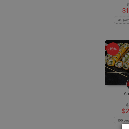
$
$1
30 piez
-15%
Su
$
$2
100 pie