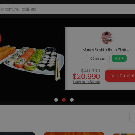
Mary’s Sushi rolls,La Florida
60 piezas
4.4
$40.000
$20.990
¡Ver Cupón!
Expira en:
1484 días