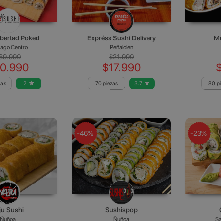
ibertad Poked
Expréss Sushi Delivery
Mu
iago Centro
Peñalolen
39.990
$21.990
0.990
$17.990
zas
2
70 piezas
3.7
80 p
-46%
-23%
ju Sushi
Sushispop
Ñuñoa
Ñuñoa
Sa