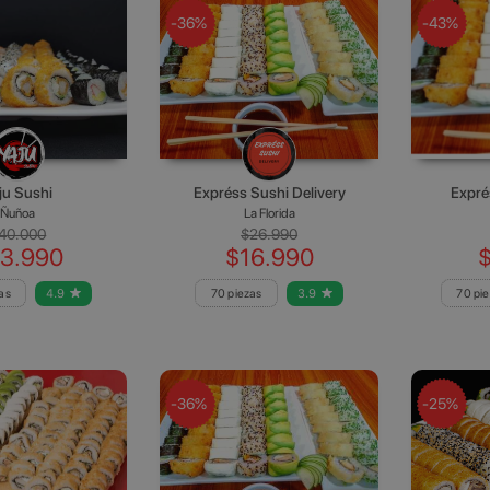
-36%
-43%
ju Sushi
Expréss Sushi Delivery
Expré
Ñuñoa
La Florida
40.000
$26.990
3.990
$16.990
as
4.9
70 piezas
3.9
70 pi
-36%
-25%