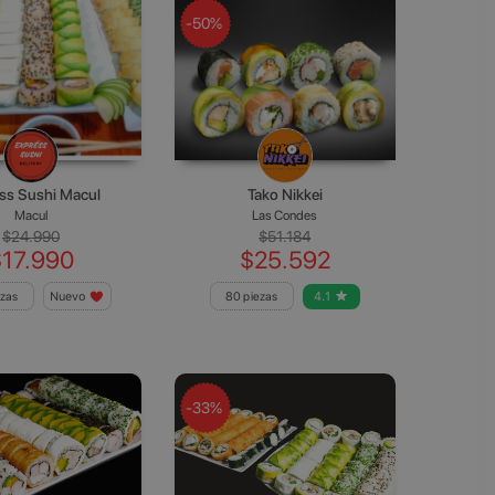
-50%
ss Sushi Macul
Tako Nikkei
Macul
Las Condes
$24.990
$51.184
$17.990
$25.592
ezas
Nuevo
80 piezas
4.1
-33%