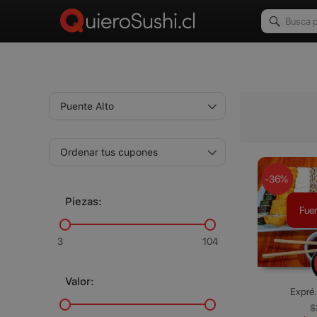
-36%
Piezas:
Fuer
3
104
Valor:
Expré.
$