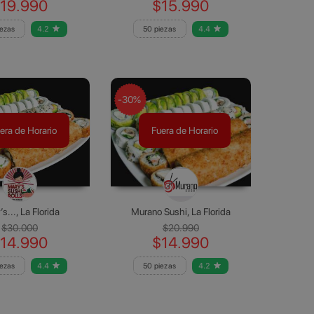
19.990
$15.990
iezas
4.2
50 piezas
4.4
-30%
era de Horario
Fuera de Horario
s..., La Florida
Murano Sushi, La Florida
$30.000
$20.990
14.990
$14.990
iezas
4.4
50 piezas
4.2