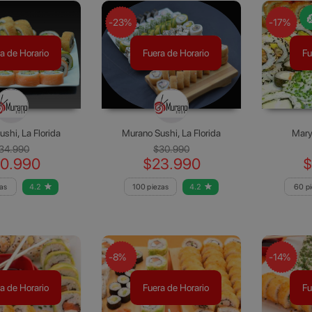
-23%
-17%
a de Horario
Fuera de Horario
Fu
shi, La Florida
Murano Sushi, La Florida
Mary’
34.990
$30.990
0.990
$23.990
$
as
4.2
100 piezas
4.2
60 p
-8%
-14%
a de Horario
Fuera de Horario
Fu