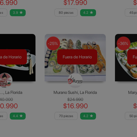
6.990
$17.990
$
as
3.9
80 piezas
4.2
45 p
-25%
-36%
a de Horario
Fuera de Horario
Fu
.., La Florida
Murano Sushi, La Florida
Mary’
40.000
$24.990
0.990
$16.990
$
as
4.4
70 piezas
4.2
50 p