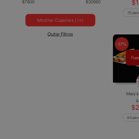
$1
$7800
$30990
70 piez
Mostrar Cupones (
24
)
Quitar Filtros
-37%
Fuer
Mary’s.
$
$2
60 piez