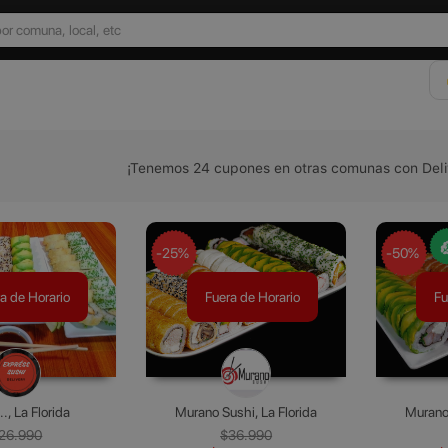
¡Tenemos 24 cupones en otras comunas con Deli
-25%
-50%
a de Horario
Fuera de Horario
Fu
.., La Florida
Murano Sushi, La Florida
Murano 
26.990
$36.990