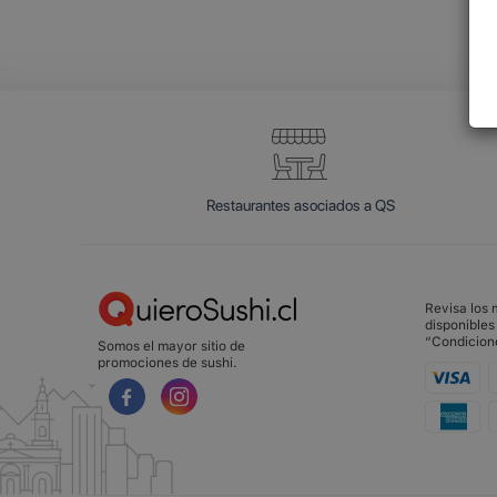
Restaurantes asociados a QS
Revisa los
disponibles
“Condicion
Somos el mayor sitio de
promociones de sushi.