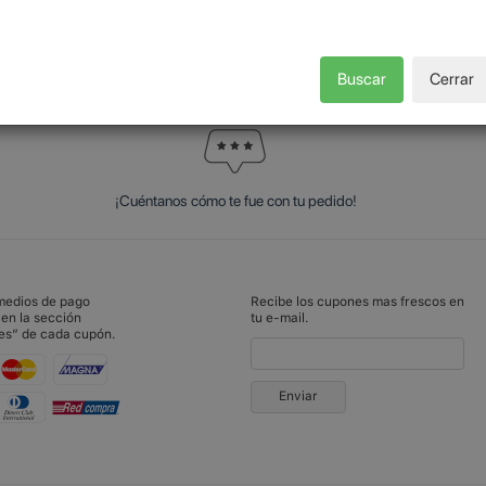
Buscar
Cerrar
¡Cuéntanos cómo te fue con tu pedido!
 medios de pago
Recibe los cupones mas frescos en
 en la sección
tu e-mail.
es” de cada cupón.
Enviar