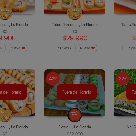
n ..., La Florida
Tatsu Ramen ..., La Florida
Tatsu Ra
$0
$0
9.900
$29.990
$
s
Nuevo
70 piezas
Nuevo
35 pi
-42%
-32%
a de Horario
Fuera de Horario
Fu
n ..., La Florida
Expré..., La Florida
Nei S
$0
$22.990