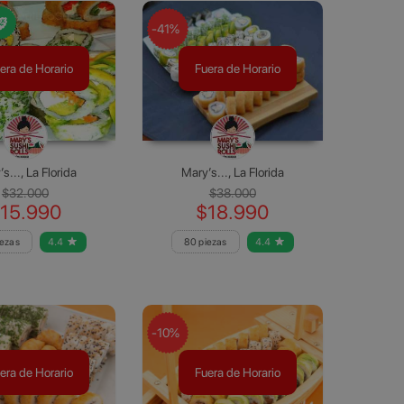
-41%
era de Horario
Fuera de Horario
s..., La Florida
Mary’s..., La Florida
$32.000
$38.000
15.990
$18.990
iezas
4.4
80 piezas
4.4
-10%
era de Horario
Fuera de Horario