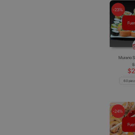
-23%
Fuer
Murano Su
$
$2
60 piez
-24%
Fuer