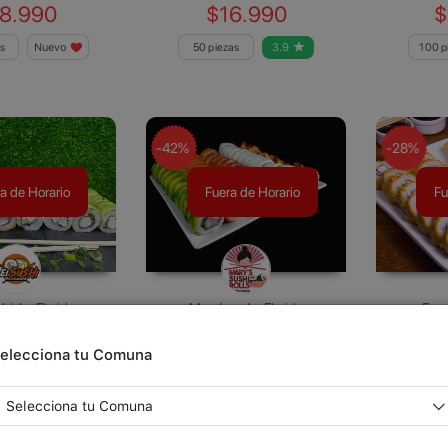
8.990
$16.990
$
s
Nuevo
50 piezas
3.9
100 p
-42%
-28%
a de Horario
Fuera de Horario
Fu
hi, La Florida
Mary’s..., La Florida
Expr
25.000
$34.990
2.500
$19.990
$
elecciona tu Comuna
as
4
45 piezas
4.4
40 p