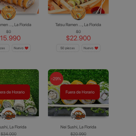
men ..., La Florida
Tatsu Ramen ..., La Florida
$0
$0
15.990
$22.900
ezas
Nuevo
50 piezas
Nuevo
-29%
era de Horario
Fuera de Horario
ushi, La Florida
Nei Sushi, La Florida
$34.000
$20.990