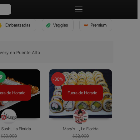
Embarazadas
Veggies
Premium
very en Puente Alto
-38%
era de Horario
Fuera de Horario
Sushi, La Florida
Mary’s..., La Florida
$39.990
$32.000