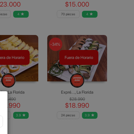
23.000
$15.000
iezas
4
70 piezas
4
-34%
era de Horario
Fuera de Horario
é..., La Florida
Expré..., La Florida
$19.490
$28.990
16.990
$18.990
iezas
3.9
24 piezas
3.9