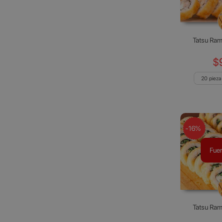
Tatsu Rame
$
20 pieza
-16%
Fuer
Tatsu Rame