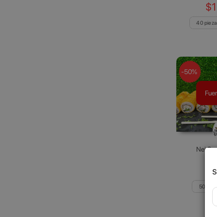
$1
40 pieza
-50%
Fuer
Nei Sus
$
$1
S
50 piez